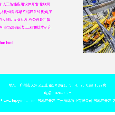
;人工智能应用软件开发;物联网
货机销售;移动终端设备销售;电子
件及辅助设备批发;办公设备租赁
询;市场营销策划;工程和技术研究
on.html
地址：广州市天河区五山路1号B栋1、3、4、7、8层H1897房
电话：020-802**
26
www.hqzychina.com
房地产开发
广州寰球置业有限公司
房地产开发